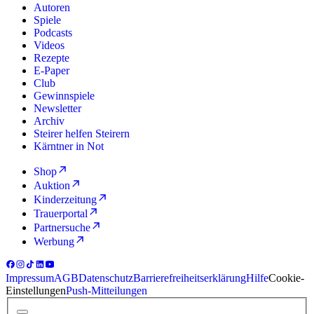
Autoren
Spiele
Podcasts
Videos
Rezepte
E-Paper
Club
Gewinnspiele
Newsletter
Archiv
Steirer helfen Steirern
Kärntner in Not
Shop
Auktion
Kinderzeitung
Trauerportal
Partnersuche
Werbung
Impressum
AGB
Datenschutz
Barrierefreiheitserklärung
Hilfe
Cookie-
Einstellungen
Push-Mitteilungen