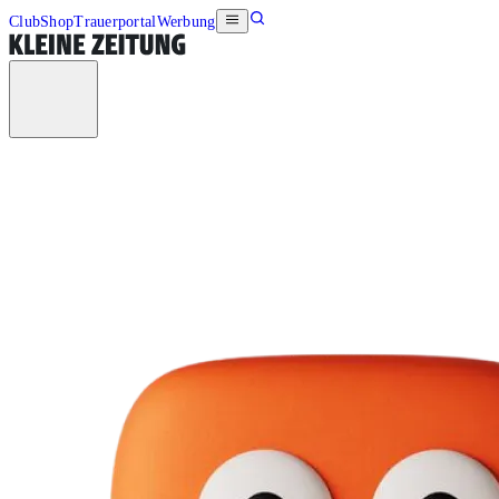
Club
Shop
Trauerportal
Werbung