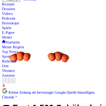
Rezepte
Dossiers
Videos
Podcasts
Horoskope
Spiele
E-Paper
Wetter
Startseite
Meine Region
Top News
Sport
Rubriken
Orte
Themen
Autoren
Kleine Zeitung als bevorzugte Google-Quelle hinzufügen.
Chronik