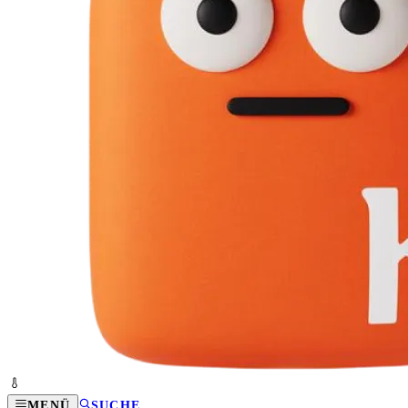
MENÜ
SUCHE