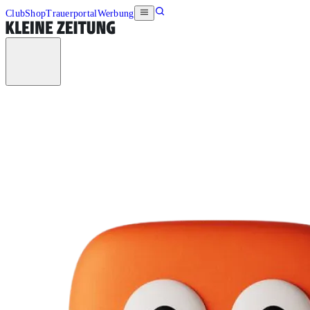
Club
Shop
Trauerportal
Werbung