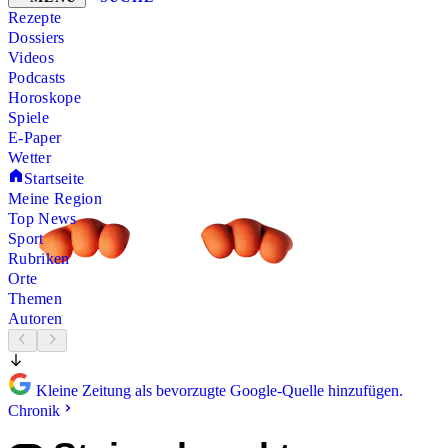
Rezepte
Dossiers
Videos
Podcasts
Horoskope
Spiele
E-Paper
Wetter
Startseite
Meine Region
Top News
Sport
Rubriken
Orte
Themen
Autoren
Kleine Zeitung als bevorzugte Google-Quelle hinzufügen.
Chronik