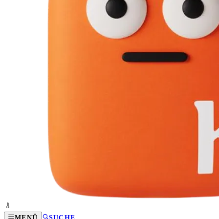
MENÜ
SUCHE