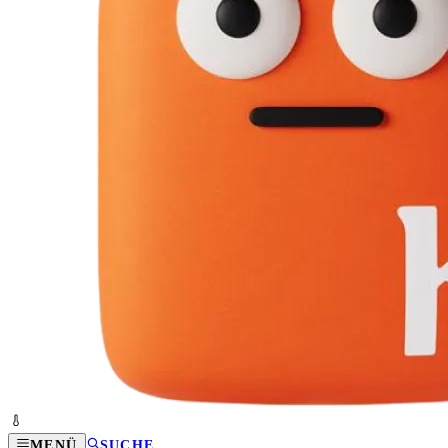
MENÜ
SUCHE