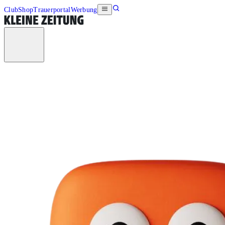
Club
Shop
Trauerportal
Werbung