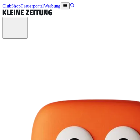
Club
Shop
Trauerportal
Werbung