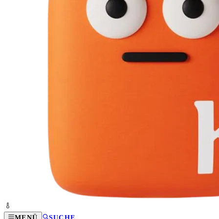
MENÜ
SUCHE