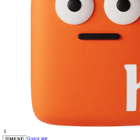
MENÜ
SUCHE