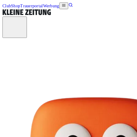
Club
Shop
Trauerportal
Werbung