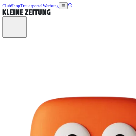
Club
Shop
Trauerportal
Werbung