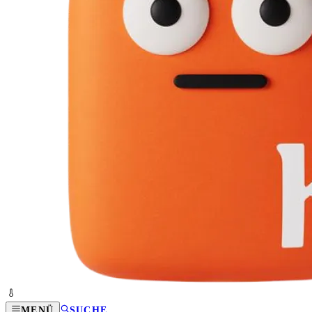
MENÜ
SUCHE