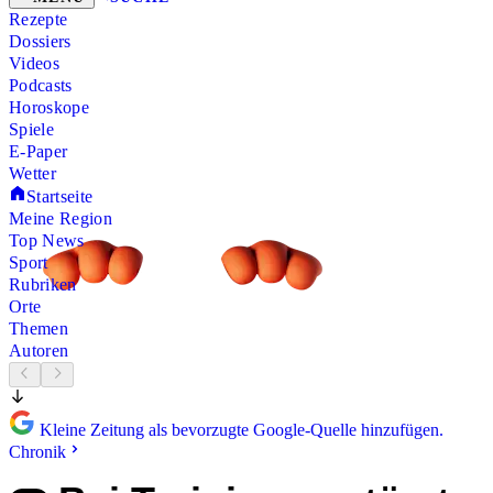
Rezepte
Dossiers
Videos
Podcasts
Horoskope
Spiele
E-Paper
Wetter
Startseite
Meine Region
Top News
Sport
Rubriken
Orte
Themen
Autoren
Kleine Zeitung als bevorzugte Google-Quelle hinzufügen.
Chronik