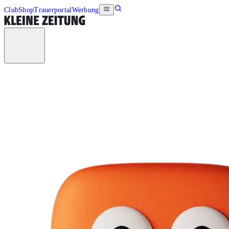
Club
Shop
Trauerportal
Werbung