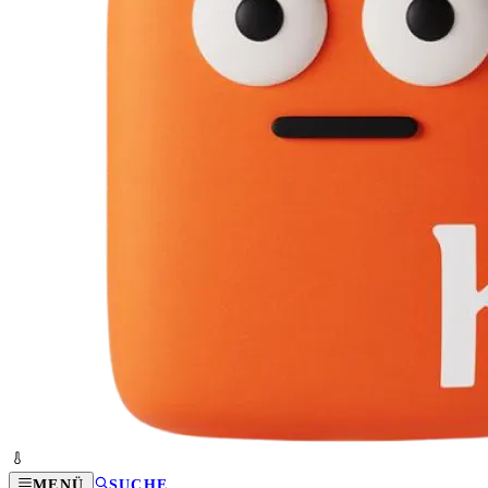
MENÜ
SUCHE