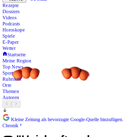
Rezepte
Dossiers
Videos
Podcasts
Horoskope
Spiele
E-Paper
Wetter
Startseite
Meine Region
Top News
Sport
Rubriken
Orte
Themen
Autoren
Kleine Zeitung als bevorzugte Google-Quelle hinzufügen.
Chronik