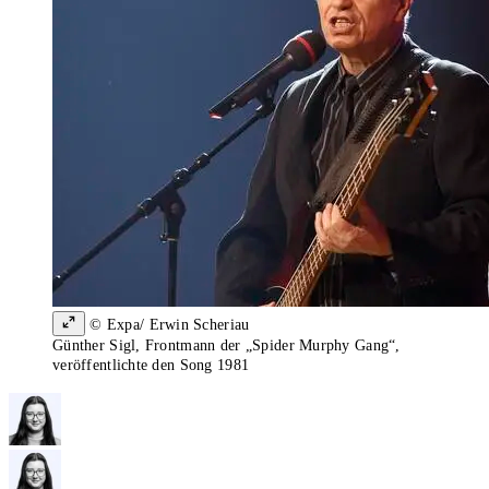
© Expa/ Erwin Scheriau
Günther Sigl, Frontmann der „Spider Murphy Gang“,
veröffentlichte den Song 1981