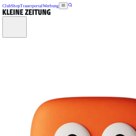
Club
Shop
Trauerportal
Werbung