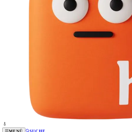
MENÜ
SUCHE