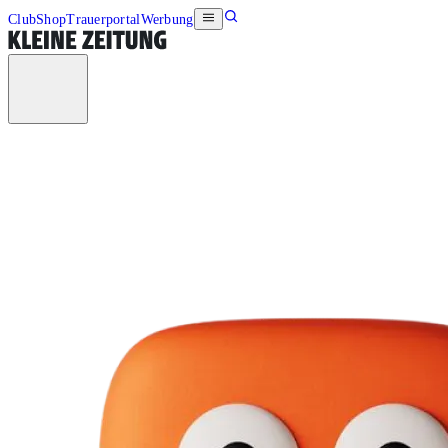
Club
Shop
Trauerportal
Werbung