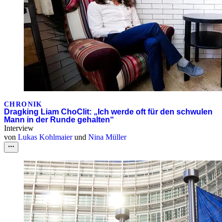
CHRONIK
Dragking Liam ChoClit: „Ich werde oft für den schwulen
Mann in der Runde gehalten“
Interview
von
Lukas Kohlmaier
und
Nina Müller