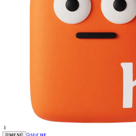
MENÜ
SUCHE