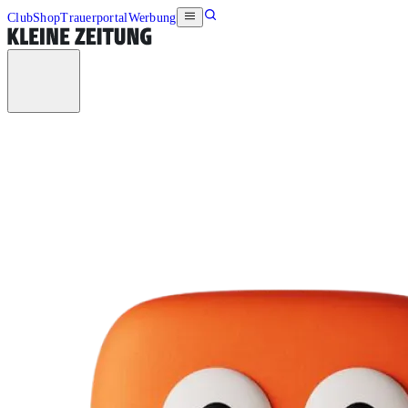
Club
Shop
Trauerportal
Werbung