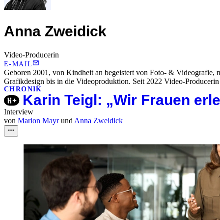
Anna Zweidick
Video-Producerin
E-MAIL
Geboren 2001, von Kindheit an begeistert von Foto- & Videografie, 
Grafikdesign bis in die Videoproduktion. Seit 2022 Video-Producerin
CHRONIK
Karin Teigl: „Wir Frauen erl
Interview
von
Marion Mayr
und
Anna Zweidick