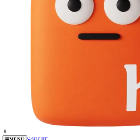
MENÜ
SUCHE