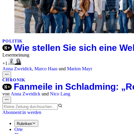
POLITIK
Wie stellen Sie sich eine W
Lesermeinung
+1
Anna Zweidick
,
Marco Haas
und
Marion Mayr
CHRONIK
Fanmeile in Schladming: „R
von
Anna Zweidick
und
Nico Lang
Abonnent:in werden
Rubriken
Orte