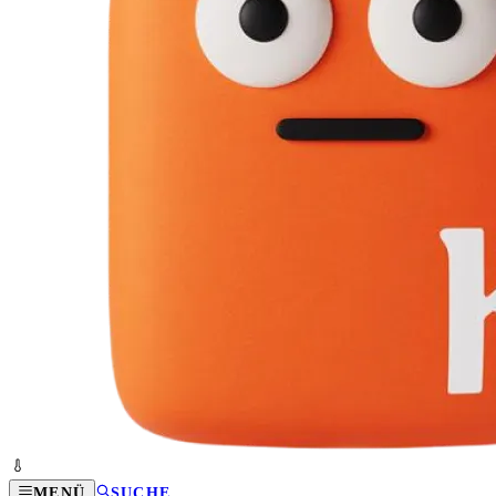
MENÜ
SUCHE