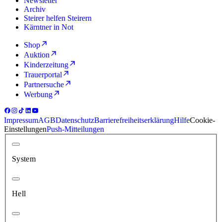
Newsletter
Archiv
Steirer helfen Steirern
Kärntner in Not
Shop
Auktion
Kinderzeitung
Trauerportal
Partnersuche
Werbung
Impressum
AGB
Datenschutz
Barrierefreiheitserklärung
Hilfe
Cookie-
Einstellungen
Push-Mitteilungen
System
Hell