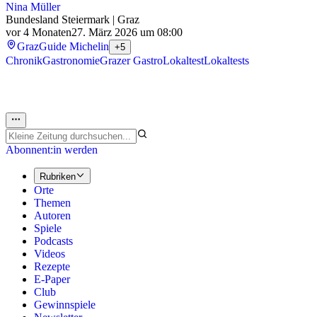
Nina Müller
Bundesland Steiermark | Graz
vor 4 Monaten
27. März 2026 um 08:00
Graz
Guide Michelin
+5
Chronik
Gastronomie
Grazer Gastro
Lokaltest
Lokaltests
Abonnent:in werden
Rubriken
Orte
Themen
Autoren
Spiele
Podcasts
Videos
Rezepte
E-Paper
Club
Gewinnspiele