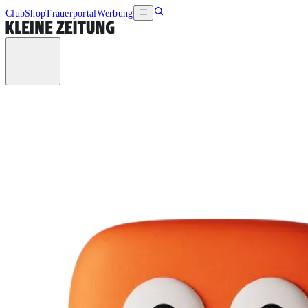
Club
Shop
Trauerportal
Werbung