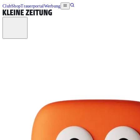
Club
Shop
Trauerportal
Werbung