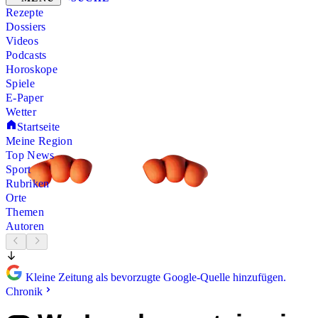
Rezepte
Dossiers
Videos
Podcasts
Horoskope
Spiele
E-Paper
Wetter
Startseite
Meine Region
Top News
Sport
Rubriken
Orte
Themen
Autoren
Kleine Zeitung als bevorzugte Google-Quelle hinzufügen.
Chronik