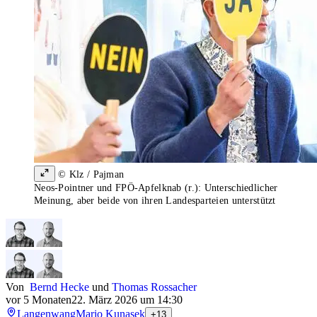
© Klz / Pajman
Neos-Pointner und FPÖ-Apfelknab (r.): Unterschiedlicher
Meinung, aber beide von ihren Landesparteien unterstützt
Von
Bernd Hecke
und
Thomas Rossacher
vor 5 Monaten
22. März 2026 um 14:30
Langenwang
Mario Kunasek
+13