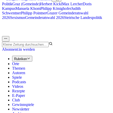
Politik
Graz (Gemeinde)
Herbert Kickl
Max Lercher
Doris
Kampus
Manuela Khom
Philipp Könighofer
Judith
Schwentner
Philipp Pointner
Grazer Gemeinderatswahl
2026
Sexismus
Gemeinderatswahl 2026
Steirische Landespolitik
Abonnent:in werden
Rubriken
Orte
Themen
Autoren
Spiele
Podcasts
Videos
Rezepte
E-Paper
Club
Gewinnspiele
Newsletter