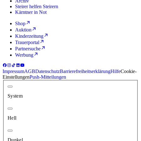
Archiv
Steirer helfen Steirern
Kärntner in Not
Shop
Auktion
Kinderzeitung
Trauerportal
Partnersuche
Werbung
Impressum
AGB
Datenschutz
Barrierefreiheitserklärung
Hilfe
Cookie-
Einstellungen
Push-Mitteilungen
System
Hell
Dunkel