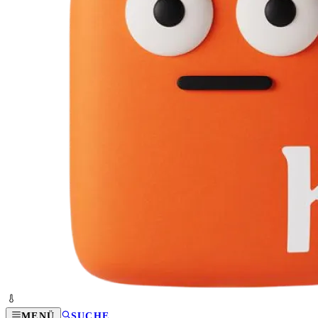
MENÜ
SUCHE