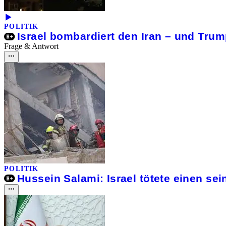
POLITIK
Israel bombardiert den Iran – und Tr
Frage & Antwort
POLITIK
Hussein Salami: Israel tötete einen sei