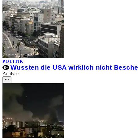
POLITIK
Wussten die USA wirklich nicht Besch
Analyse