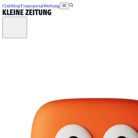
Club
Shop
Trauerportal
Werbung