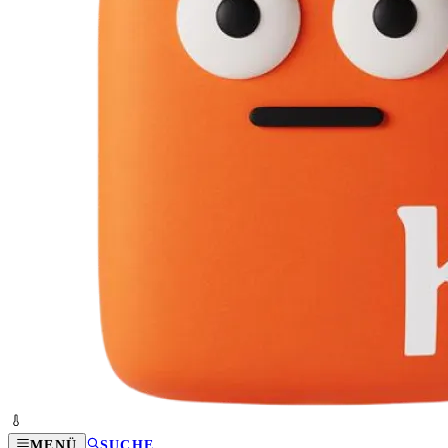
MENÜ
SUCHE