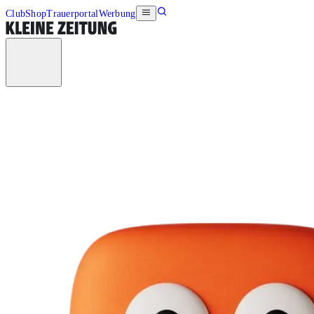
Club
Shop
Trauerportal
Werbung