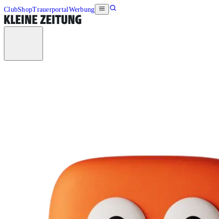
Club
Shop
Trauerportal
Werbung