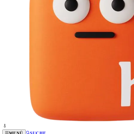
MENÜ
SUCHE