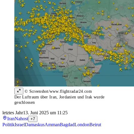
© Screenshot/www.flightradar24.com
Der Luftraum über Iran, Jordanien und Irak wurde
geschlossen
letztes Jahr
13. Juni 2025 um 11:25
Iran
Nahost
+7
Politik
Israel
Damaskus
Amman
Bagdad
London
Beirut