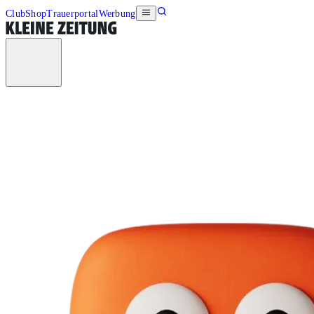
Club
Shop
Trauerportal
Werbung