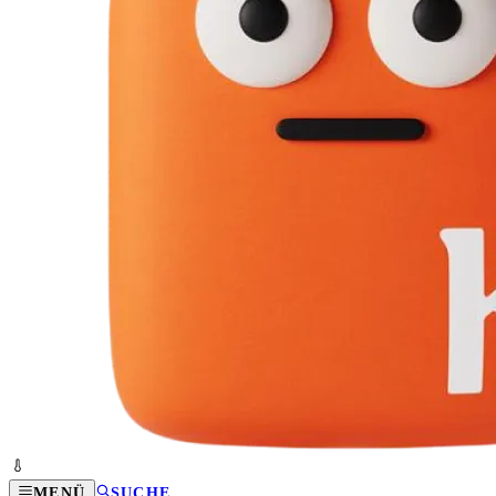
MENÜ
SUCHE