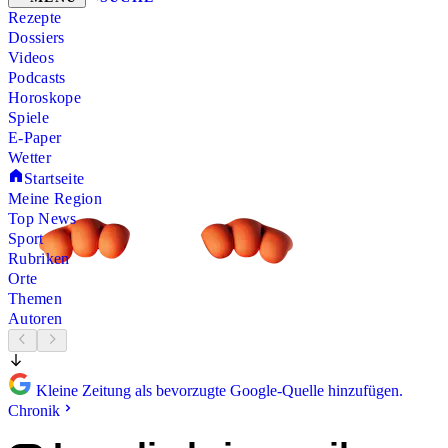
Rezepte
Dossiers
Videos
Podcasts
Horoskope
Spiele
E-Paper
Wetter
Startseite
Meine Region
Top News
Sport
Rubriken
Orte
Themen
Autoren
Kleine Zeitung als bevorzugte Google-Quelle hinzufügen.
Chronik