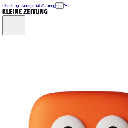
Club
Shop
Trauerportal
Werbung