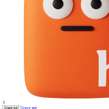
MENÜ
SUCHE