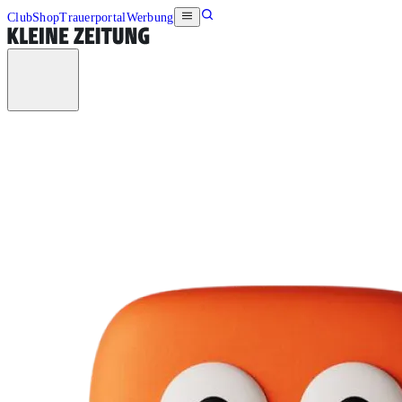
Club
Shop
Trauerportal
Werbung