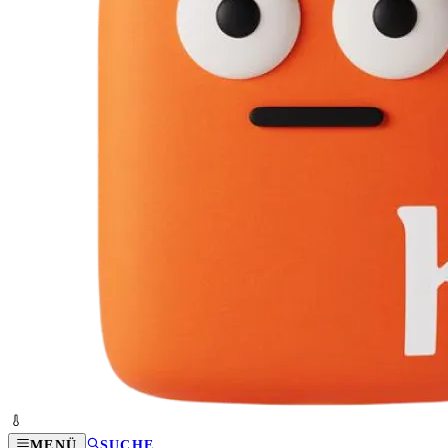
MENÜ
SUCHE