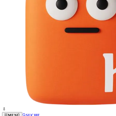
MENÜ
SUCHE