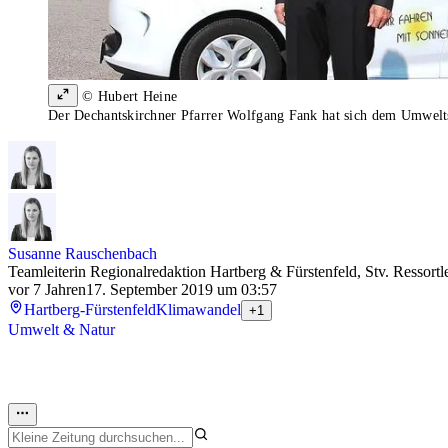
© Hubert Heine
Der Dechantskirchner Pfarrer Wolfgang Fank hat sich dem Umwelt
Susanne Rauschenbach
Teamleiterin Regionalredaktion Hartberg & Fürstenfeld, Stv. Ressortl
vor 7 Jahren
17. September 2019 um 03:57
Hartberg-Fürstenfeld
Klimawandel
+1
Umwelt & Natur