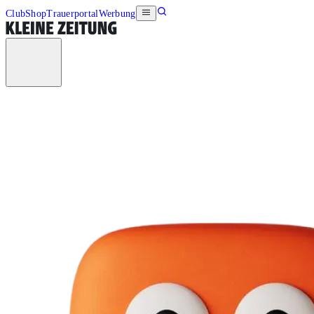
Club
Shop
Trauerportal
Werbung