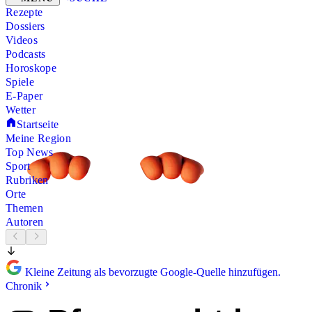
Rezepte
Dossiers
Videos
Podcasts
Horoskope
Spiele
E-Paper
Wetter
Startseite
Meine Region
Top News
Sport
Rubriken
Orte
Themen
Autoren
Kleine Zeitung als bevorzugte Google-Quelle hinzufügen.
Chronik