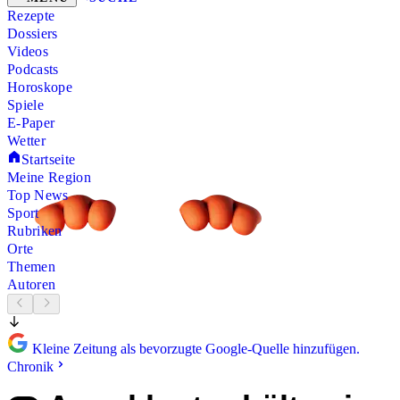
Rezepte
Dossiers
Videos
Podcasts
Horoskope
Spiele
E-Paper
Wetter
Startseite
Meine Region
Top News
Sport
Rubriken
Orte
Themen
Autoren
Kleine Zeitung als bevorzugte Google-Quelle hinzufügen.
Chronik