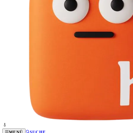
MENÜ
SUCHE