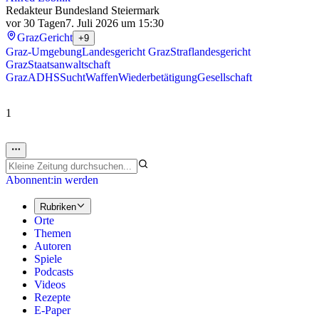
Redakteur Bundesland Steiermark
vor 30 Tagen
7. Juli 2026 um 15:30
Graz
Gericht
+9
Graz-Umgebung
Landesgericht Graz
Straflandesgericht
Graz
Staatsanwaltschaft
Graz
ADHS
Sucht
Waffen
Wiederbetätigung
Gesellschaft
1
Abonnent:in werden
Rubriken
Orte
Themen
Autoren
Spiele
Podcasts
Videos
Rezepte
E-Paper