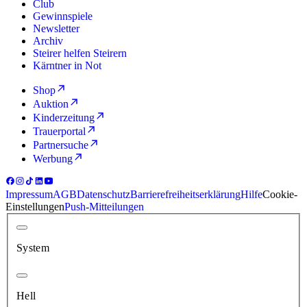
Club
Gewinnspiele
Newsletter
Archiv
Steirer helfen Steirern
Kärntner in Not
Shop
Auktion
Kinderzeitung
Trauerportal
Partnersuche
Werbung
Impressum
AGB
Datenschutz
Barrierefreiheitserklärung
Hilfe
Cookie-
Einstellungen
Push-Mitteilungen
System
Hell