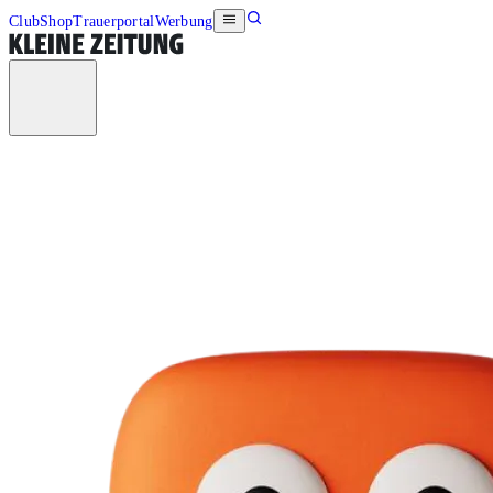
Club
Shop
Trauerportal
Werbung