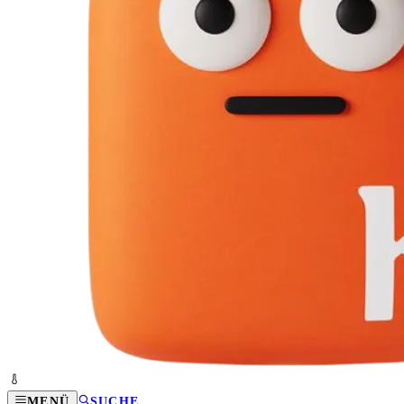
MENÜ
SUCHE