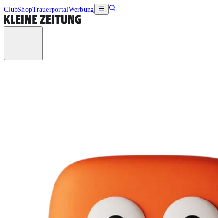
Club
Shop
Trauerportal
Werbung