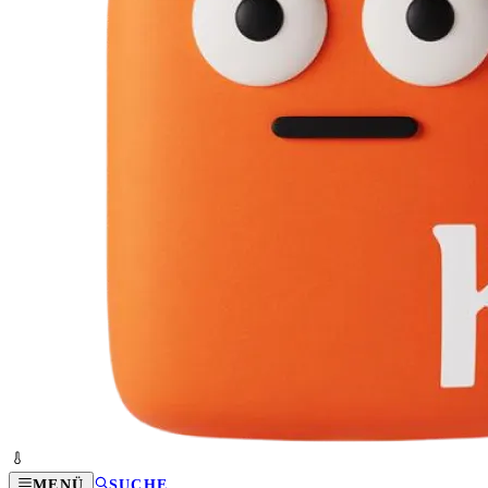
MENÜ
SUCHE