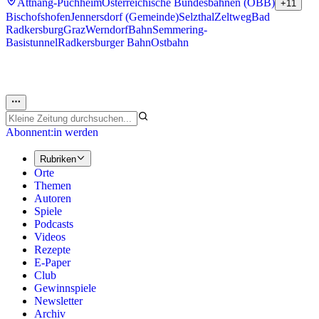
Attnang-Puchheim
Österreichische Bundesbahnen (ÖBB)
+11
Bischofshofen
Jennersdorf (Gemeinde)
Selzthal
Zeltweg
Bad
Radkersburg
Graz
Werndorf
Bahn
Semmering-
Basistunnel
Radkersburger Bahn
Ostbahn
Abonnent:in werden
Rubriken
Orte
Themen
Autoren
Spiele
Podcasts
Videos
Rezepte
E-Paper
Club
Gewinnspiele
Newsletter
Archiv