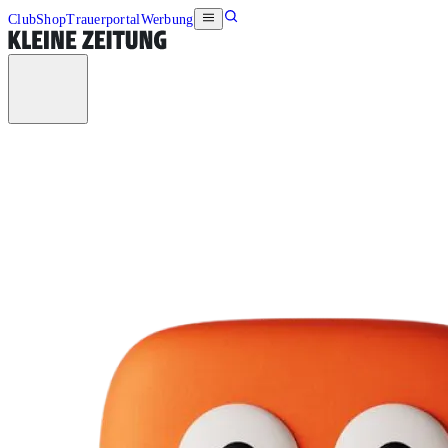
Club
Shop
Trauerportal
Werbung