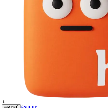
MENÜ
SUCHE