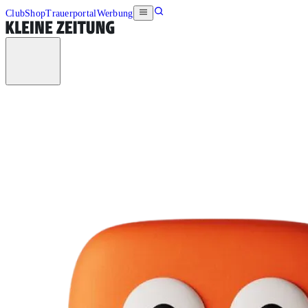
Club
Shop
Trauerportal
Werbung