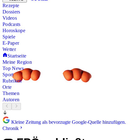
Rezepte
Dossiers
Videos
Podcasts
Horoskope
Spiele
E-Paper
Wetter
Startseite
Meine Region
Top News
Sport
Rubriken
Orte
Themen
Autoren
Kleine Zeitung als bevorzugte Google-Quelle hinzufügen.
Chronik