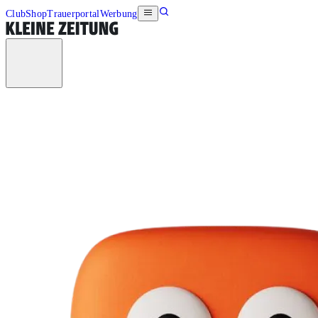
Club
Shop
Trauerportal
Werbung