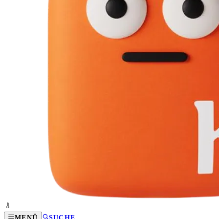
MENÜ
SUCHE