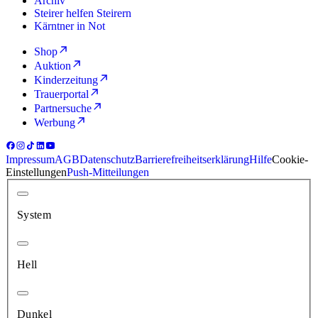
Archiv
Steirer helfen Steirern
Kärntner in Not
Shop
Auktion
Kinderzeitung
Trauerportal
Partnersuche
Werbung
Impressum
AGB
Datenschutz
Barrierefreiheitserklärung
Hilfe
Cookie-
Einstellungen
Push-Mitteilungen
System
Hell
Dunkel