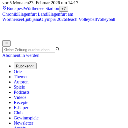
vor 5 Monaten
23. Februar 2026 um 14:17
Budapest
Wörthersee Stadion
+7
Chronik
Klagenfurt Land
Klagenfurt am
Wörthersee
Ljubljana
Olympia 2026
Beach Volleyball
Volleyball
Abonnent:in werden
Rubriken
Orte
Themen
Autoren
Spiele
Podcasts
Videos
Rezepte
E-Paper
Club
Gewinnspiele
Newsletter