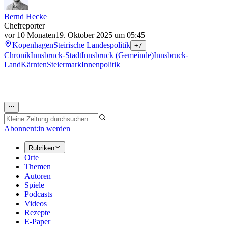
Bernd Hecke
Chefreporter
vor 10 Monaten
19. Oktober 2025 um 05:45
Kopenhagen
Steirische Landespolitik
+7
Chronik
Innsbruck-Stadt
Innsbruck (Gemeinde)
Innsbruck-
Land
Kärnten
Steiermark
Innenpolitik
Abonnent:in werden
Rubriken
Orte
Themen
Autoren
Spiele
Podcasts
Videos
Rezepte
E-Paper