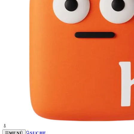
MENÜ
SUCHE