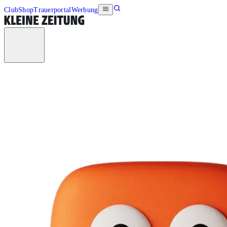
Club
Shop
Trauerportal
Werbung