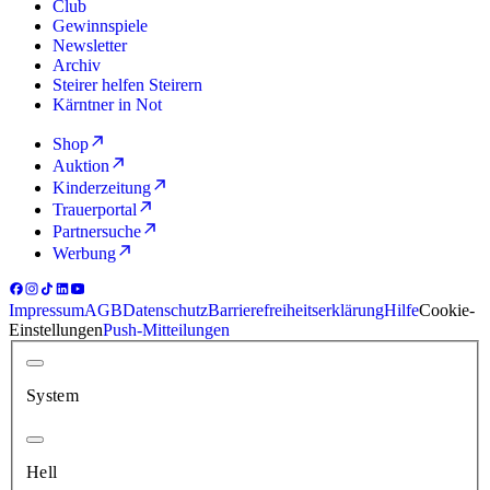
Club
Gewinnspiele
Newsletter
Archiv
Steirer helfen Steirern
Kärntner in Not
Shop
Auktion
Kinderzeitung
Trauerportal
Partnersuche
Werbung
Impressum
AGB
Datenschutz
Barrierefreiheitserklärung
Hilfe
Cookie-
Einstellungen
Push-Mitteilungen
System
Hell