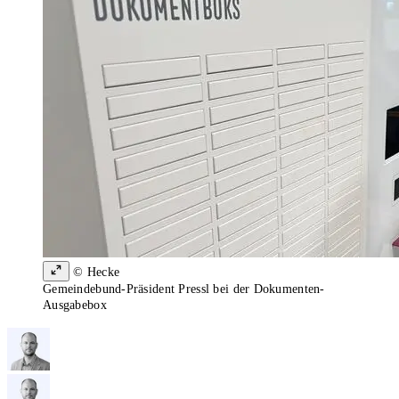
© Hecke
Gemeindebund-Präsident Pressl bei der Dokumenten-
Ausgabebox