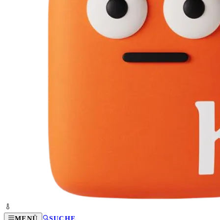
MENÜ
SUCHE