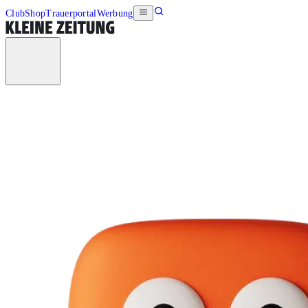
Club
Shop
Trauerportal
Werbung