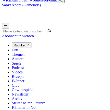
Klagenfurt am Wörthersee
Politik
+1
Sankt Andrä (Gemeinde)
Abonnent:in werden
Rubriken
Orte
Themen
Autoren
Spiele
Podcasts
Videos
Rezepte
E-Paper
Club
Gewinnspiele
Newsletter
Archiv
Steirer helfen Steirern
Kärntner in Not