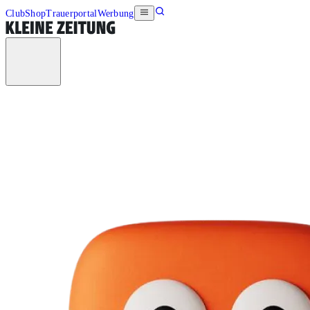
Club
Shop
Trauerportal
Werbung