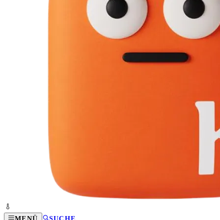
MENÜ
SUCHE