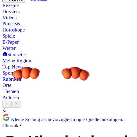
Rezepte
Dossiers
Videos
Podcasts
Horoskope
Spiele
E-Paper
Wetter
Startseite
Meine Region
Top News
Sport
Rubriken
Orte
Themen
Autoren
Kleine Zeitung als bevorzugte Google-Quelle hinzufügen.
Chronik