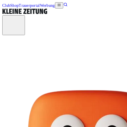
Club
Shop
Trauerportal
Werbung