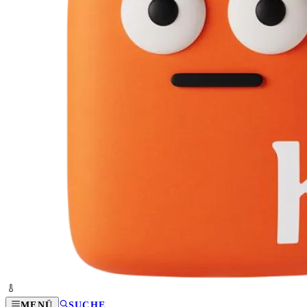
MENÜ
SUCHE