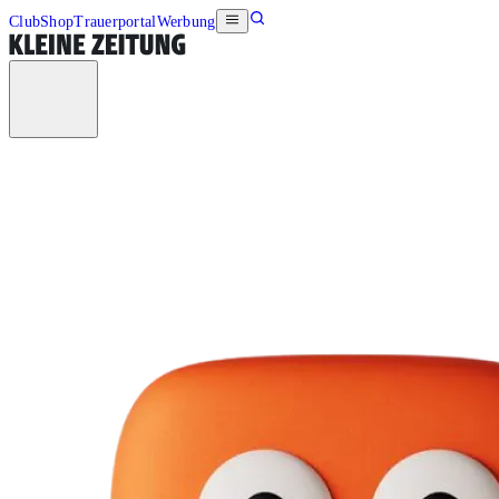
Club
Shop
Trauerportal
Werbung