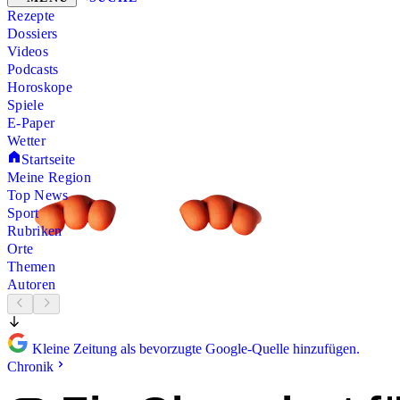
Rezepte
Dossiers
Videos
Podcasts
Horoskope
Spiele
E-Paper
Wetter
Startseite
Meine Region
Top News
Sport
Rubriken
Orte
Themen
Autoren
Kleine Zeitung als bevorzugte Google-Quelle hinzufügen.
Chronik