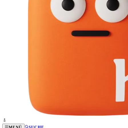
MENÜ
SUCHE