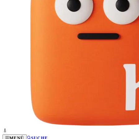
MENÜ
SUCHE