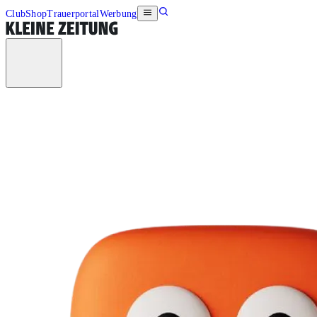
Club
Shop
Trauerportal
Werbung