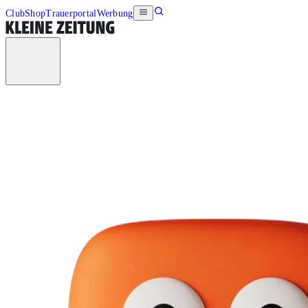
Club
Shop
Trauerportal
Werbung