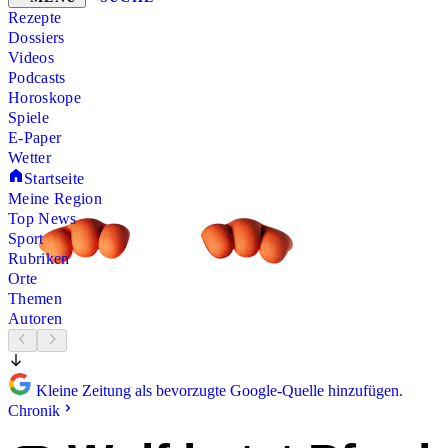
Rezepte
Dossiers
Videos
Podcasts
Horoskope
Spiele
E-Paper
Wetter
Startseite
Meine Region
Top News
Sport
Rubriken
Orte
Themen
Autoren
Kleine Zeitung als bevorzugte Google-Quelle hinzufügen.
Chronik