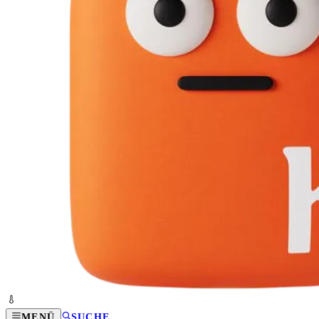
MENÜ
SUCHE