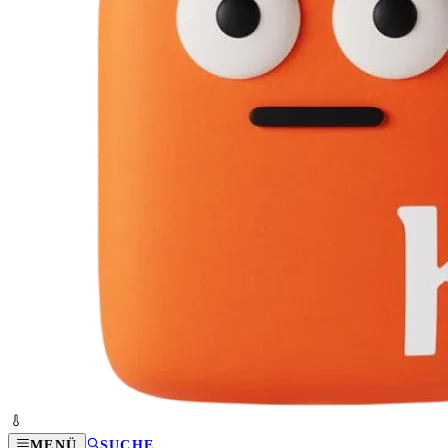
MENÜ
SUCHE