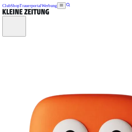
Club
Shop
Trauerportal
Werbung