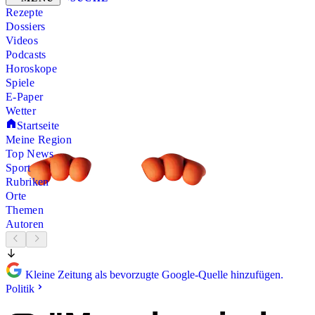
Rezepte
Dossiers
Videos
Podcasts
Horoskope
Spiele
E-Paper
Wetter
Startseite
Meine Region
Top News
Sport
Rubriken
Orte
Themen
Autoren
Kleine Zeitung als bevorzugte Google-Quelle hinzufügen.
Politik