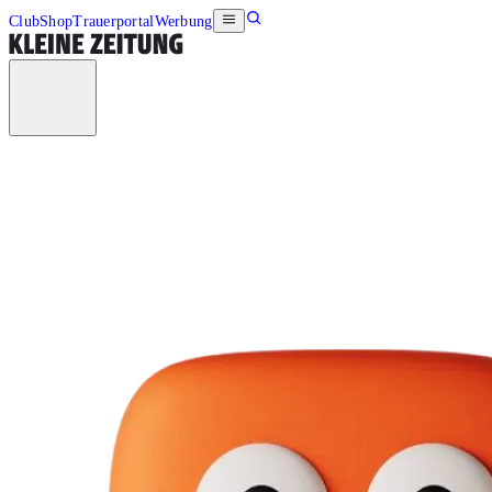
Club
Shop
Trauerportal
Werbung