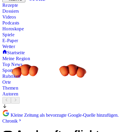
Rezepte
Dossiers
Videos
Podcasts
Horoskope
Spiele
E-Paper
Wetter
Startseite
Meine Region
Top News
Sport
Rubriken
Orte
Themen
Autoren
Kleine Zeitung als bevorzugte Google-Quelle hinzufügen.
Chronik