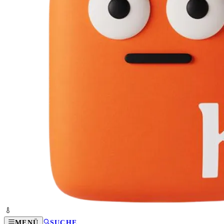
MENÜ
SUCHE