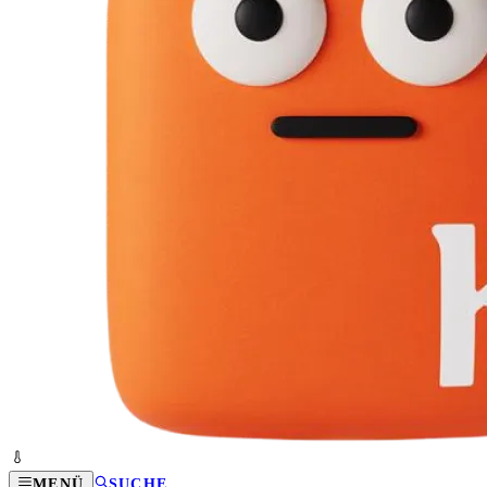
MENÜ
SUCHE