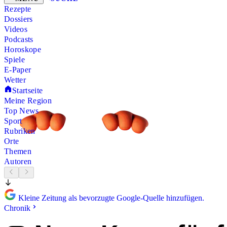
Rezepte
Dossiers
Videos
Podcasts
Horoskope
Spiele
E-Paper
Wetter
Startseite
Meine Region
Top News
Sport
Rubriken
Orte
Themen
Autoren
Kleine Zeitung als bevorzugte Google-Quelle hinzufügen.
Chronik