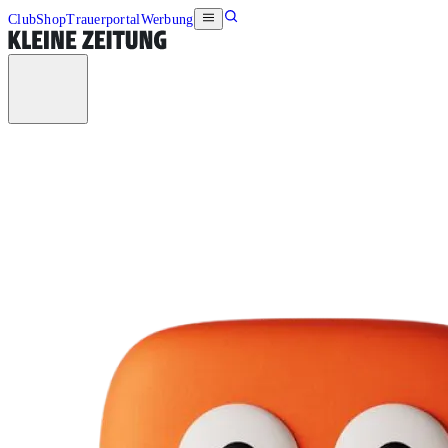
Club
Shop
Trauerportal
Werbung