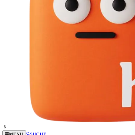
MENÜ
SUCHE