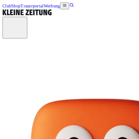
Club
Shop
Trauerportal
Werbung