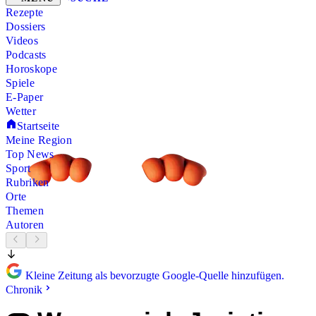
Rezepte
Dossiers
Videos
Podcasts
Horoskope
Spiele
E-Paper
Wetter
Startseite
Meine Region
Top News
Sport
Rubriken
Orte
Themen
Autoren
Kleine Zeitung als bevorzugte Google-Quelle hinzufügen.
Chronik