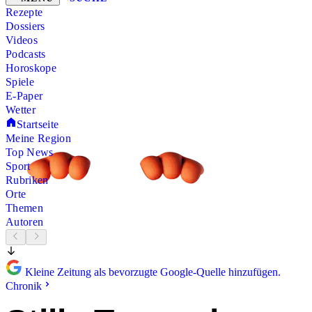
Rezepte
Dossiers
Videos
Podcasts
Horoskope
Spiele
E-Paper
Wetter
Startseite
Meine Region
Top News
Sport
Rubriken
Orte
Themen
Autoren
Kleine Zeitung als bevorzugte Google-Quelle hinzufügen.
Chronik