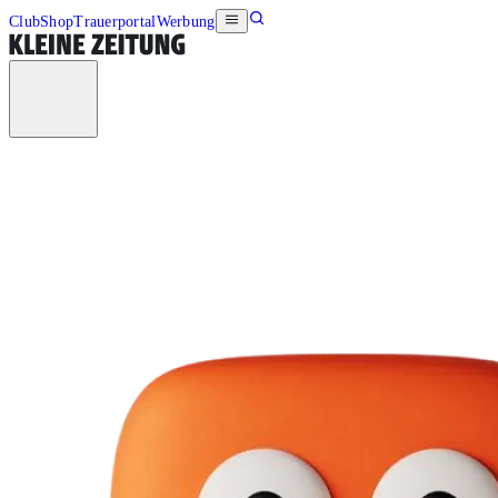
Club
Shop
Trauerportal
Werbung