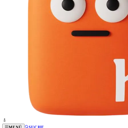
MENÜ
SUCHE