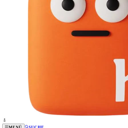
MENÜ
SUCHE