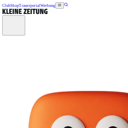
Club
Shop
Trauerportal
Werbung