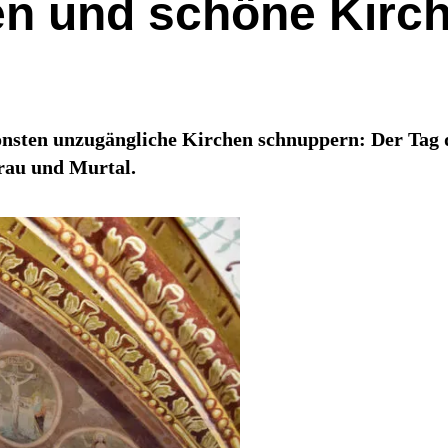
en und schöne Kirc
nsonsten unzugängliche Kirchen schnuppern: Der Tag
urau und Murtal.