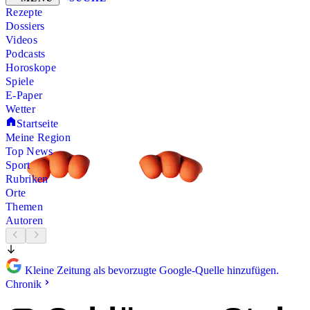
Rezepte
Dossiers
Videos
Podcasts
Horoskope
Spiele
E-Paper
Wetter
Startseite
Meine Region
Top News
Sport
Rubriken
Orte
Themen
Autoren
Kleine Zeitung als bevorzugte Google-Quelle hinzufügen.
Chronik