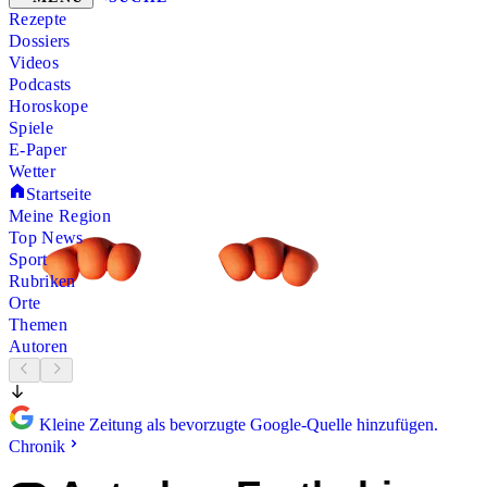
Rezepte
Dossiers
Videos
Podcasts
Horoskope
Spiele
E-Paper
Wetter
Startseite
Meine Region
Top News
Sport
Rubriken
Orte
Themen
Autoren
Kleine Zeitung als bevorzugte Google-Quelle hinzufügen.
Chronik