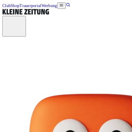
Club
Shop
Trauerportal
Werbung