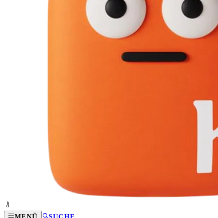
MENÜ
SUCHE