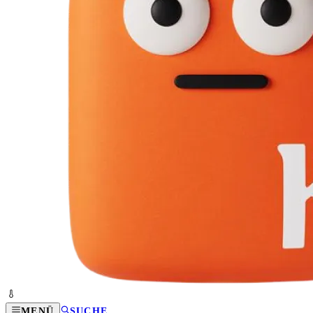
MENÜ
SUCHE