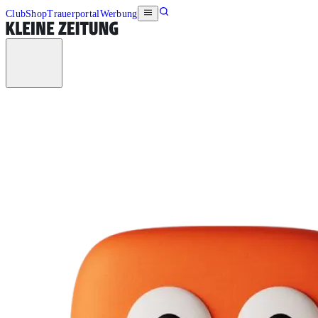
Club
Shop
Trauerportal
Werbung