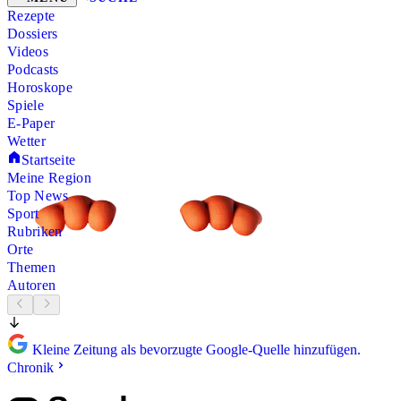
Rezepte
Dossiers
Videos
Podcasts
Horoskope
Spiele
E-Paper
Wetter
Startseite
Meine Region
Top News
Sport
Rubriken
Orte
Themen
Autoren
Kleine Zeitung als bevorzugte Google-Quelle hinzufügen.
Chronik