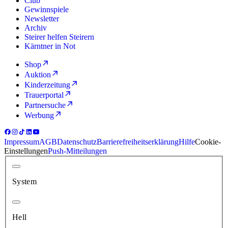
Club
Gewinnspiele
Newsletter
Archiv
Steirer helfen Steirern
Kärntner in Not
Shop
Auktion
Kinderzeitung
Trauerportal
Partnersuche
Werbung
Impressum
AGB
Datenschutz
Barrierefreiheitserklärung
Hilfe
Cookie-
Einstellungen
Push-Mitteilungen
System
Hell