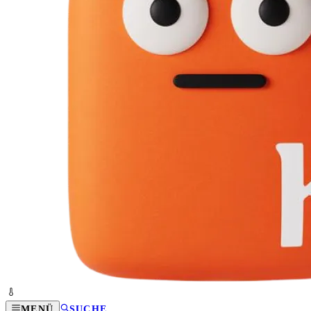
MENÜ
SUCHE