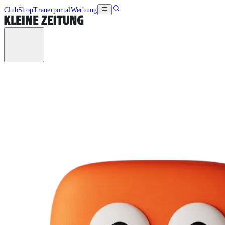
Club
Shop
Trauerportal
Werbung