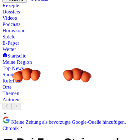
Rezepte
Dossiers
Videos
Podcasts
Horoskope
Spiele
E-Paper
Wetter
Startseite
Meine Region
Top News
Sport
Rubriken
Orte
Themen
Autoren
Kleine Zeitung als bevorzugte Google-Quelle hinzufügen.
Chronik