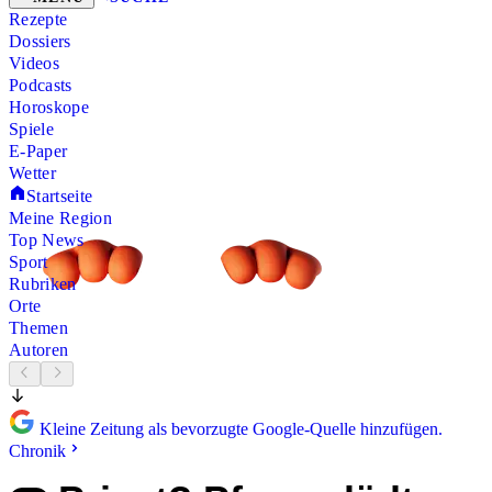
Rezepte
Dossiers
Videos
Podcasts
Horoskope
Spiele
E-Paper
Wetter
Startseite
Meine Region
Top News
Sport
Rubriken
Orte
Themen
Autoren
Kleine Zeitung als bevorzugte Google-Quelle hinzufügen.
Chronik