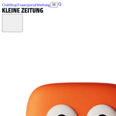
Club
Shop
Trauerportal
Werbung