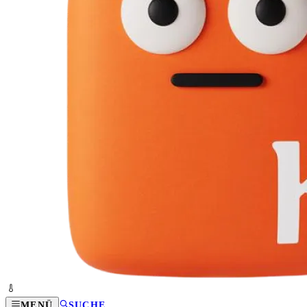
MENÜ
SUCHE