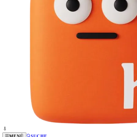
MENÜ
SUCHE