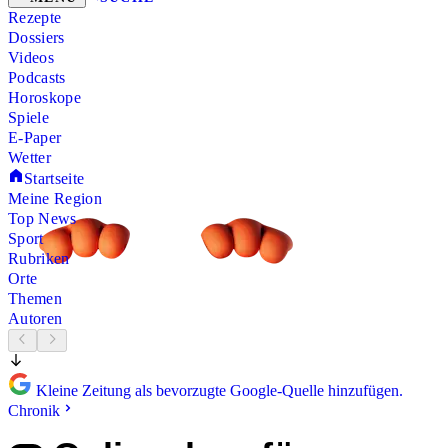
Rezepte
Dossiers
Videos
Podcasts
Horoskope
Spiele
E-Paper
Wetter
Startseite
Meine Region
Top News
Sport
Rubriken
Orte
Themen
Autoren
Kleine Zeitung als bevorzugte Google-Quelle hinzufügen.
Chronik