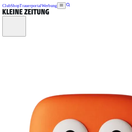
Club
Shop
Trauerportal
Werbung