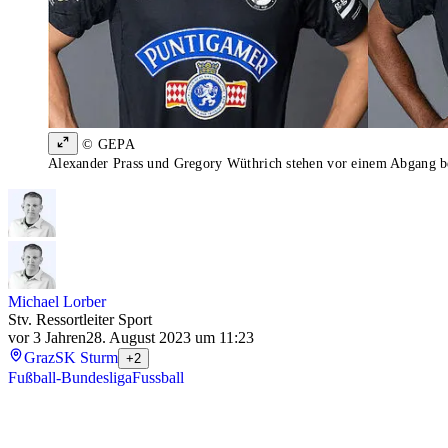
© GEPA
Alexander Prass und Gregory Wüthrich stehen vor einem Abgang 
Michael Lorber
Stv. Ressortleiter Sport
vor 3 Jahren
28. August 2023 um 11:23
Graz
SK Sturm
+2
Fußball-Bundesliga
Fussball