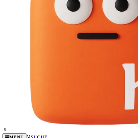
MENÜ
SUCHE