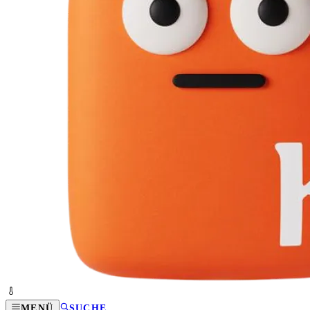
MENÜ
SUCHE