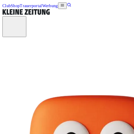
Club
Shop
Trauerportal
Werbung