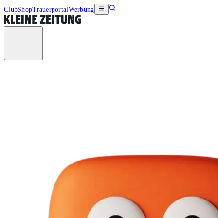
Club
Shop
Trauerportal
Werbung