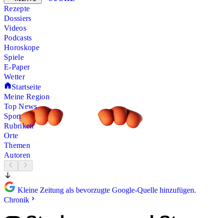
Rezepte
Dossiers
Videos
Podcasts
Horoskope
Spiele
E-Paper
Wetter
Startseite
Meine Region
Top News
Sport
Rubriken
Orte
Themen
Autoren
Kleine Zeitung als bevorzugte Google-Quelle hinzufügen.
Chronik