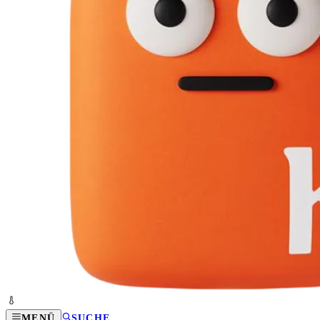
MENÜ
SUCHE