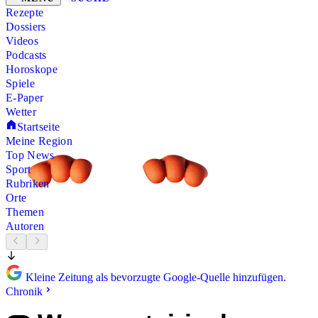
Rezepte
Dossiers
Videos
Podcasts
Horoskope
Spiele
E-Paper
Wetter
Startseite
Meine Region
Top News
Sport
Rubriken
Orte
Themen
Autoren
Kleine Zeitung als bevorzugte Google-Quelle hinzufügen.
Chronik