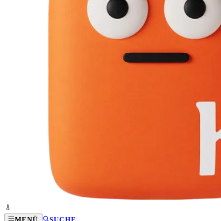
MENÜ
SUCHE