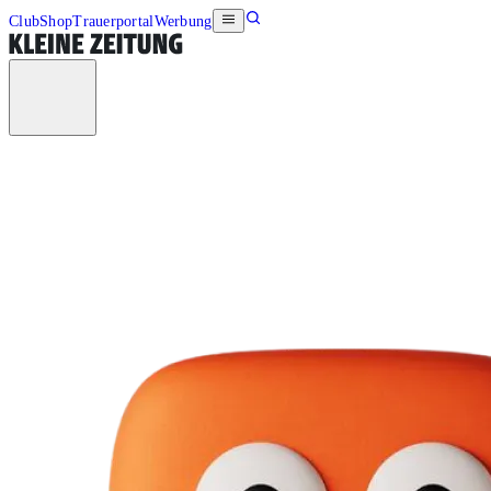
Club
Shop
Trauerportal
Werbung