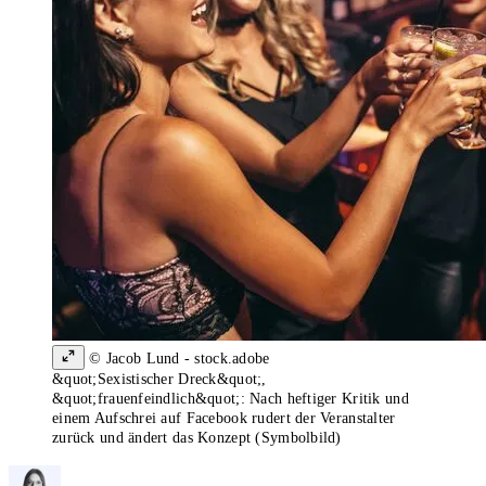
© Jacob Lund - stock.adobe
&quot;Sexistischer Dreck&quot;,
&quot;frauenfeindlich&quot;: Nach heftiger Kritik und
einem Aufschrei auf Facebook rudert der Veranstalter
zurück und ändert das Konzept (Symbolbild)