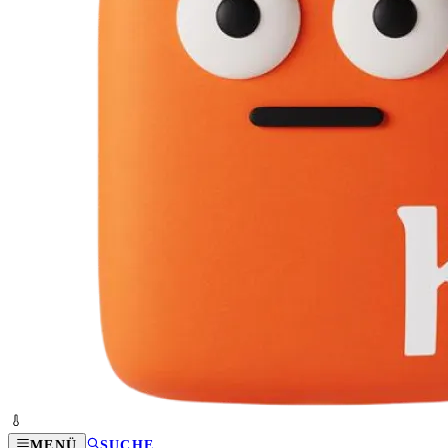
MENÜ
SUCHE