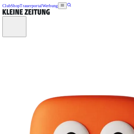
Club
Shop
Trauerportal
Werbung