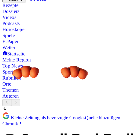
Rezepte
Dossiers
Videos
Podcasts
Horoskope
Spiele
E-Paper
Wetter
Startseite
Meine Region
Top News
Sport
Rubriken
Orte
Themen
Autoren
Kleine Zeitung als bevorzugte Google-Quelle hinzufügen.
Chronik