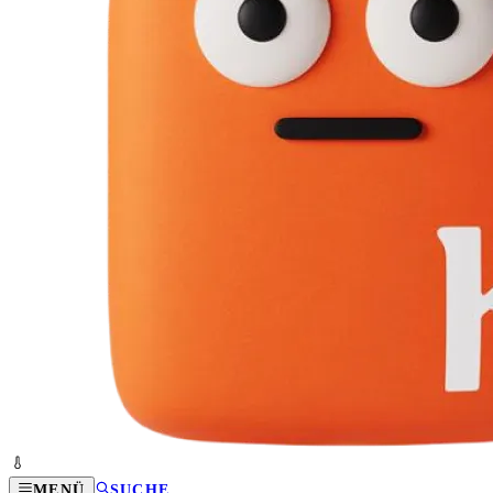
MENÜ
SUCHE