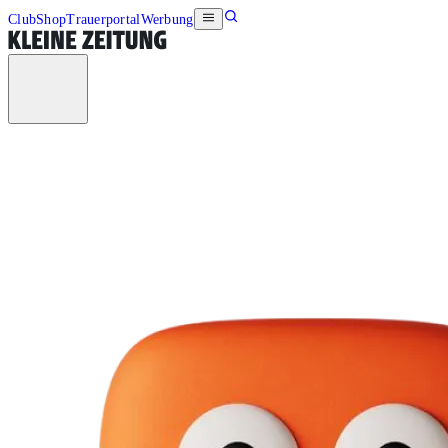
Club
Shop
Trauerportal
Werbung