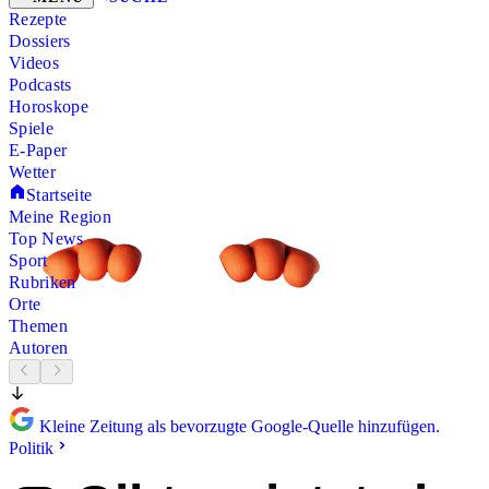
Rezepte
Dossiers
Videos
Podcasts
Horoskope
Spiele
E-Paper
Wetter
Startseite
Meine Region
Top News
Sport
Rubriken
Orte
Themen
Autoren
Kleine Zeitung als bevorzugte Google-Quelle hinzufügen.
Politik