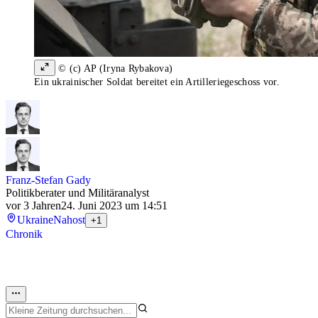
© (c) AP (Iryna Rybakova)
Ein ukrainischer Soldat bereitet ein Artilleriegeschoss vor.
Franz-Stefan Gady
Politikberater und Militäranalyst
vor 3 Jahren
24. Juni 2023 um 14:51
Ukraine
Nahost
+1
Chronik