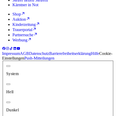
Steirer helfen Steirern
Kärntner in Not
Shop
Auktion
Kinderzeitung
Trauerportal
Partnersuche
Werbung
Impressum
AGB
Datenschutz
Barrierefreiheitserklärung
Hilfe
Cookie-
Einstellungen
Push-Mitteilungen
System
Hell
Dunkel