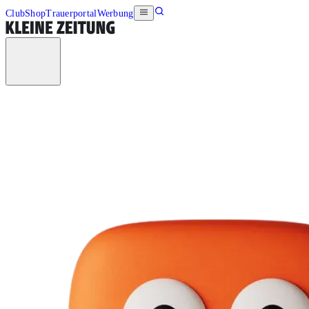
Club
Shop
Trauerportal
Werbung