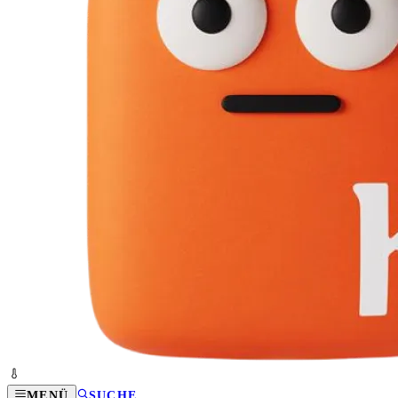
MENÜ
SUCHE