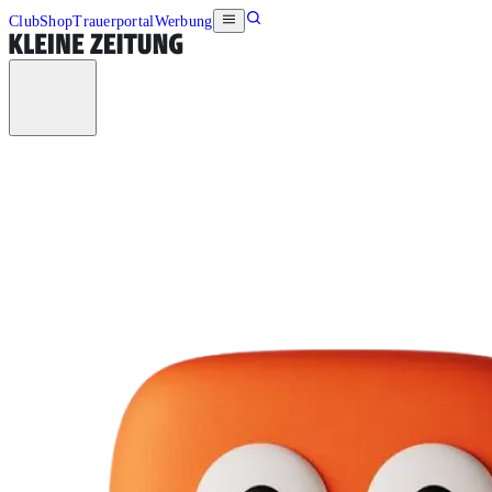
Club
Shop
Trauerportal
Werbung