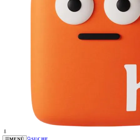
MENÜ
SUCHE